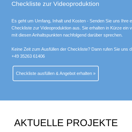
Checkliste zur Videoproduktion
Es geht um Umfang, Inhalt und Kosten - Senden Sie uns Ihre e
Checkliste zur Videoproduktion aus. Sie erhalten in Kürze ein 
mit diesen Anhaltspunkten nachfolgend darüber sprechen.
Keine Zeit zum Ausfüllen der Checkliste? Dann rufen Sie uns di
+49 35263 61406
Checkliste ausfüllen & Angebot erhalten »
AKTUELLE PROJEKTE