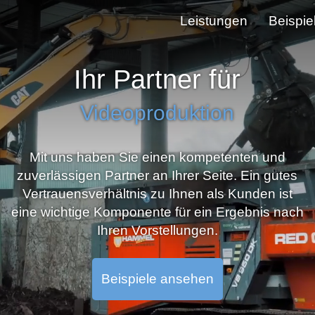
Leistungen
Beispie
Ihr Partner für
Videoproduktion
Mit uns haben Sie einen kompetenten und
zuverlässigen Partner an Ihrer Seite. Ein gutes
Vertrauensverhältnis zu Ihnen als Kunden ist
eine wichtige Komponente für ein Ergebnis nach
Ihren Vorstellungen.
Beispiele ansehen