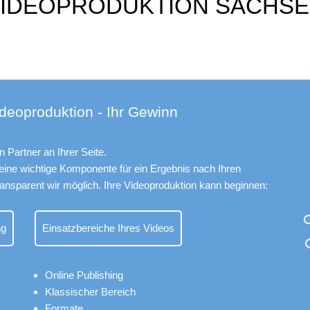
IDEOPRODUKTION SACHS
Videoproduktion - Ihr Gewinn
 Partner an Ihrer Seite.
 eine wichtige Komponente für ein Ergebnis nach Ihren
ansparent wir möglich. Ihre
Videoproduktion
kann beginnen:
ng
Einsatzbereiche Ihres Videos
Online
Publishing
Klassischer Bereich
Formate